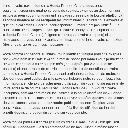
Lors de votre navigation sur « Honda Prelude Club », nous pouvons
également créer une quatrième sorte de cookies, externes au document qui
est prévu pour couvrir uniquement les pages créées par le logiciel phpBB. La
seconde manière est de récupérer les informations que vous nous envoyez et
que nous collectons. Ceci peut correspondre — mais n’est pas limité à — la
publication de messages en tant qu’utilisateur anonyme, l’inscription sur
« Honda Prelude Club » (désignée ci-après par « votre compte ») et les
messages que vous publiez après votre inscription et lors de votre connexion
(désignés ci-après par « vos messages »).
Votre compte contiendra au minimum un identifiant unique (désigné ci-après
par « votre nom d’utilisateur ») et un mot de passe personnel vous permettant
de vous connecter à votre compte (désigné ci-après par « votre mot de
passe ») et une adresse de courriel personnelle. Les informations de votre
compte sur « Honda Prelude Club » sont protégées par les lois de protection
des données applicables dans le pays qui héberge notre serveur. Toutes les
informations, en-dehors de votre nom d’utilisateur, de votre mot de passe et de
votre adresse de courriel requis par « Honda Prelude Club » durant votre
inscription, sont obligatoires ou facultatives, à la seule discrétion de « Honda
Prelude Club ». Dans tous les cas, vous pouvez contrôler quelles informations
de votre compte vous souhaitez rendre publiques ou non. De plus, vous
pouvez décider de vous abonner ou non à la liste de diffusion du logiciel
phpBB depuis une option disponible sur votre compte.
Votre mot de passe est chiffré (par un chiffrage à sens unique) afin qu’il soit
sécurisé. Cependant, il est recommandé de ne pas utiliser le même mot de