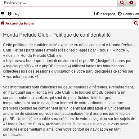
recher
re
FAQ
Inscription
Connexion
Accueil du forum
Honda Prelude Club - Politique de confidentialité
Cette politique de confidentialité explique en détail comment « Honda Prelude
Club » et ses partenaires affiliés (désignés ci-après par « nous », « notre »,
« nos », « Honda Prelude Club » et
« https://www.hondapreludeclub.net/forum ») et phpBB (désigné ci-après par
« logiciel phpBB » et « phpBB Limited ») utilisent toutes les informations
collectées lors des sessions d’utilisation de votre part (désignées ci-après par
« vos informations »).
Vos informations sont collectées de deux manières différentes. Premièrement,
en naviguant sur « Honda Prelude Club », le logiciel phpBB génèrera un
certain nombre de cookies qui sont de petits fichiers téléchargés
temporairement par le navigateur internet de votre ordinateur. Les deux
premiers cookies ne contiennent qu’un identifiant utilisateur et un identifiant
anonyme de session qui vous sont automatiquement assignés par le logiciel
phpBB. Un troisième cookie sera créé lors de votre navigation sur les sujets de
« Honda Prelude Club », archivant de ce fait tous les sujets que vous avez
consultés et permettant d’améliorer votre confort de navigation en tant
qu’utilisateur.