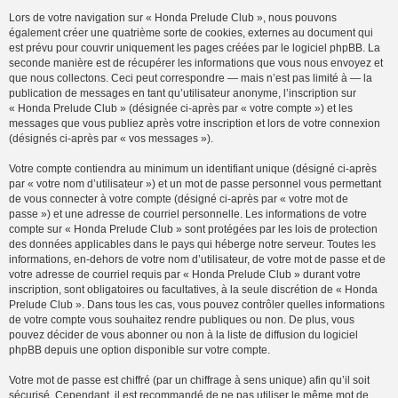
Lors de votre navigation sur « Honda Prelude Club », nous pouvons
également créer une quatrième sorte de cookies, externes au document qui
est prévu pour couvrir uniquement les pages créées par le logiciel phpBB. La
seconde manière est de récupérer les informations que vous nous envoyez et
que nous collectons. Ceci peut correspondre — mais n’est pas limité à — la
publication de messages en tant qu’utilisateur anonyme, l’inscription sur
« Honda Prelude Club » (désignée ci-après par « votre compte ») et les
messages que vous publiez après votre inscription et lors de votre connexion
(désignés ci-après par « vos messages »).
Votre compte contiendra au minimum un identifiant unique (désigné ci-après
par « votre nom d’utilisateur ») et un mot de passe personnel vous permettant
de vous connecter à votre compte (désigné ci-après par « votre mot de
passe ») et une adresse de courriel personnelle. Les informations de votre
compte sur « Honda Prelude Club » sont protégées par les lois de protection
des données applicables dans le pays qui héberge notre serveur. Toutes les
informations, en-dehors de votre nom d’utilisateur, de votre mot de passe et de
votre adresse de courriel requis par « Honda Prelude Club » durant votre
inscription, sont obligatoires ou facultatives, à la seule discrétion de « Honda
Prelude Club ». Dans tous les cas, vous pouvez contrôler quelles informations
de votre compte vous souhaitez rendre publiques ou non. De plus, vous
pouvez décider de vous abonner ou non à la liste de diffusion du logiciel
phpBB depuis une option disponible sur votre compte.
Votre mot de passe est chiffré (par un chiffrage à sens unique) afin qu’il soit
sécurisé. Cependant, il est recommandé de ne pas utiliser le même mot de