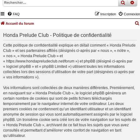
recher
re
FAQ
Inscription
Connexion
Accueil du forum
Honda Prelude Club - Politique de confidentialité
Cette politique de confidentialité explique en détail comment « Honda Prelude
Club » et ses partenaires affiliés (désignés ci-après par « nous », « notre »,
« nos », « Honda Prelude Club » et
« https://www.hondapreludeclub.net/forum ») et phpBB (désigné ci-après par
« logiciel phpBB » et « phpBB Limited ») utilisent toutes les informations
collectées lors des sessions d’utilisation de votre part (désignées ci-après par
« vos informations »).
Vos informations sont collectées de deux manières différentes. Premièrement,
en naviguant sur « Honda Prelude Club », le logiciel phpBB génèrera un
certain nombre de cookies qui sont de petits fichiers téléchargés
temporairement par le navigateur internet de votre ordinateur. Les deux
premiers cookies ne contiennent qu’un identifiant utilisateur et un identifiant
anonyme de session qui vous sont automatiquement assignés par le logiciel
phpBB. Un troisième cookie sera créé lors de votre navigation sur les sujets de
« Honda Prelude Club », archivant de ce fait tous les sujets que vous avez
consultés et permettant d’améliorer votre confort de navigation en tant
qu’utilisateur.