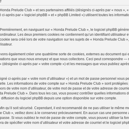
é
 Honda Prelude Club » et ses partenaires affiliés (désignés ci-après par « nous », 
-après par « logiciel phpBB » et « phpBB Limited ») utilisent toutes les information
 Premièrement, en naviguant sur « Honda Prelude Club », le logiciel phpBB génèrera
ordinateur. Les deux premiers cookies ne contiennent qu’un identifiant utilisateur 
okie sera créé lors de votre navigation sur les sujets de « Honda Prelude Club », a
lisateur.
uvons également créer une quatrième sorte de cookies, externes au document qui e
mations que vous nous envoyez et que nous collectons. Ceci peut correspondre — m
» (désignée ci-après par « votre compte ») et les messages que vous publiez après 
igné ci-après par « votre nom d’utilisateur ») et un mot de passe personnel vous p
elle. Les informations de votre compte sur « Honda Prelude Club » sont protégées 
ors de votre nom d’utilisateur, de votre mot de passe et de votre adresse de courri
Honda Prelude Club ». Dans tous les cas, vous pouvez contrôler quelles information
 diffusion du logiciel phpBB depuis une option disponible sur votre compte.
afin qu’il soit sécurisé. Cependant, il est recommandé de ne pas utiliser le même mot
 Club », veillez donc à le conservez précieusement. En aucun cas une personne a
passe. Si vous oubliez le mot de passe de votre compte, vous pouvez utiliser la fo
ra de spécifier votre nom d’utilisateur et votre adresse de courriel et le logiciel