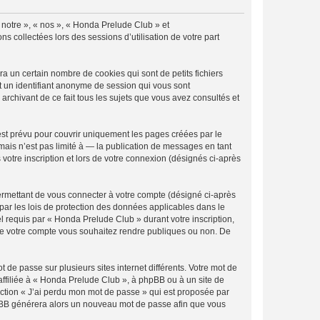
« notre », « nos », « Honda Prelude Club » et
s collectées lors des sessions d’utilisation de votre part
 un certain nombre de cookies qui sont de petits fichiers
et un identifiant anonyme de session qui vous sont
rchivant de ce fait tous les sujets que vous avez consultés et
st prévu pour couvrir uniquement les pages créées par le
ais n’est pas limité à — la publication de messages en tant
votre inscription et lors de votre connexion (désignés ci-après
ermettant de vous connecter à votre compte (désigné ci-après
par les lois de protection des données applicables dans le
el requis par « Honda Prelude Club » durant votre inscription,
s de votre compte vous souhaitez rendre publiques ou non. De
 de passe sur plusieurs sites internet différents. Votre mot de
ffiliée à « Honda Prelude Club », à phpBB ou à un site de
nction « J’ai perdu mon mot de passe » qui est proposée par
 phpBB générera alors un nouveau mot de passe afin que vous