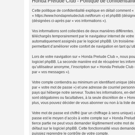
Honda Prelude Club - Politique de confidentialit
Cette politique de confidentialité explique en détail comment «
« https://www.hondapreludeclub.net/forum ») et phpBB (désigné ci
(désignées ci-après par « vos informations »).
Vos informations sont collectées de deux manières différentes.
téléchargés temporairement par le navigateur internet de votre 
automatiquement assignés par le logiciel phpBB. Un troisième co
permettant d’améliorer votre confort de navigation en tant qu’uti
Lors de votre navigation sur « Honda Prelude Club », nous po
logiciel phpBB. La seconde manière est de récupérer les infor
qu’utilisateur anonyme, l’inscription sur « Honda Prelude Club 
par « vos messages »).
Votre compte contiendra au minimum un identifiant unique (dés
par « votre mot de passe ») et une adresse de courriel personn
pays qui héberge notre serveur. Toutes les informations, en-deh
sont obligatoires ou facultatives, à la seule discrétion de « 
plus, vous pouvez décider de vous abonner ou non à la liste de
Votre mot de passe est chiffré (par un chiffrage à sens unique) 
passe est le moyen d’accès à votre compte sur « Honda Prelude
tierce partie ne peut vous demander légitimement votre mot de 
défaut sur le logiciel phpBB. Cette fonctionnalité vous demande
puissiez reprendre le contrôle de votre compte.