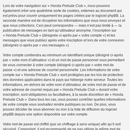
Lors de votre navigation sur « Honda Prelude Club », nous pouvons
également créer une quatrième sorte de cookies, externes au document qui
est prévu pour couvrir uniquement les pages créées par le logiciel phpBB. La
seconde manière est de récupérer les informations que vous nous envoyez et
que nous collectons. Ceci peut correspondre — mais n’est pas limité à — la
publication de messages en tant qu’utilisateur anonyme, l’inscription sur
« Honda Prelude Club » (désignée ci-après par « votre compte ») et les
messages que vous publiez après votre inscription et lors de votre connexion
(désignés ci-après par « vos messages »).
Votre compte contiendra au minimum un identifiant unique (désigné ci-après
par « votre nom d’utilisateur ») et un mot de passe personnel vous permettant
de vous connecter à votre compte (désigné ci-après par « votre mot de
passe ») et une adresse de courriel personnelle. Les informations de votre
compte sur « Honda Prelude Club » sont protégées par les lois de protection
des données applicables dans le pays qui héberge notre serveur. Toutes les
informations, en-dehors de votre nom d’utilisateur, de votre mot de passe et de
votre adresse de courriel requis par « Honda Prelude Club » durant votre
inscription, sont obligatoires ou facultatives, à la seule discrétion de « Honda
Prelude Club ». Dans tous les cas, vous pouvez contrôler quelles informations
de votre compte vous souhaitez rendre publiques ou non. De plus, vous
pouvez décider de vous abonner ou non à la liste de diffusion du logiciel
phpBB depuis une option disponible sur votre compte.
Votre mot de passe est chiffré (par un chiffrage à sens unique) afin qu’il soit
sécurisé. Cependant, il est recommandé de ne pas utiliser le même mot de