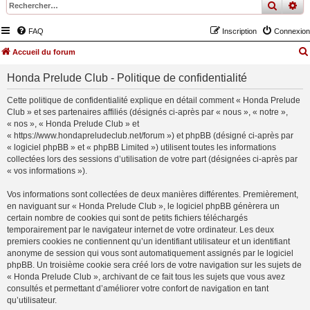
recher
re
FAQ
Inscription
Connexion
Accueil du forum
Honda Prelude Club - Politique de confidentialité
Cette politique de confidentialité explique en détail comment « Honda Prelude
Club » et ses partenaires affiliés (désignés ci-après par « nous », « notre »,
« nos », « Honda Prelude Club » et
« https://www.hondapreludeclub.net/forum ») et phpBB (désigné ci-après par
« logiciel phpBB » et « phpBB Limited ») utilisent toutes les informations
collectées lors des sessions d’utilisation de votre part (désignées ci-après par
« vos informations »).
Vos informations sont collectées de deux manières différentes. Premièrement,
en naviguant sur « Honda Prelude Club », le logiciel phpBB génèrera un
certain nombre de cookies qui sont de petits fichiers téléchargés
temporairement par le navigateur internet de votre ordinateur. Les deux
premiers cookies ne contiennent qu’un identifiant utilisateur et un identifiant
anonyme de session qui vous sont automatiquement assignés par le logiciel
phpBB. Un troisième cookie sera créé lors de votre navigation sur les sujets de
« Honda Prelude Club », archivant de ce fait tous les sujets que vous avez
consultés et permettant d’améliorer votre confort de navigation en tant
qu’utilisateur.