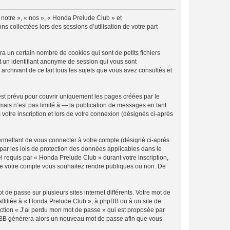
« notre », « nos », « Honda Prelude Club » et
s collectées lors des sessions d’utilisation de votre part
 un certain nombre de cookies qui sont de petits fichiers
et un identifiant anonyme de session qui vous sont
rchivant de ce fait tous les sujets que vous avez consultés et
st prévu pour couvrir uniquement les pages créées par le
ais n’est pas limité à — la publication de messages en tant
votre inscription et lors de votre connexion (désignés ci-après
ermettant de vous connecter à votre compte (désigné ci-après
par les lois de protection des données applicables dans le
el requis par « Honda Prelude Club » durant votre inscription,
s de votre compte vous souhaitez rendre publiques ou non. De
 de passe sur plusieurs sites internet différents. Votre mot de
ffiliée à « Honda Prelude Club », à phpBB ou à un site de
nction « J’ai perdu mon mot de passe » qui est proposée par
 phpBB générera alors un nouveau mot de passe afin que vous