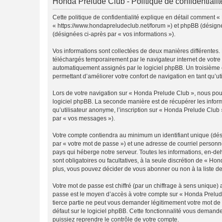
Honda Prelude Club - Politique de confidentialit
Cette politique de confidentialité explique en détail comment «
« https://www.hondapreludeclub.net/forum ») et phpBB (désigné ci
(désignées ci-après par « vos informations »).
Vos informations sont collectées de deux manières différentes.
téléchargés temporairement par le navigateur internet de votre 
automatiquement assignés par le logiciel phpBB. Un troisième co
permettant d’améliorer votre confort de navigation en tant qu’uti
Lors de votre navigation sur « Honda Prelude Club », nous po
logiciel phpBB. La seconde manière est de récupérer les infor
qu’utilisateur anonyme, l’inscription sur « Honda Prelude Club 
par « vos messages »).
Votre compte contiendra au minimum un identifiant unique (dés
par « votre mot de passe ») et une adresse de courriel personn
pays qui héberge notre serveur. Toutes les informations, en-deh
sont obligatoires ou facultatives, à la seule discrétion de « 
plus, vous pouvez décider de vous abonner ou non à la liste de
Votre mot de passe est chiffré (par un chiffrage à sens unique) 
passe est le moyen d’accès à votre compte sur « Honda Prelude
tierce partie ne peut vous demander légitimement votre mot de 
défaut sur le logiciel phpBB. Cette fonctionnalité vous demande
puissiez reprendre le contrôle de votre compte.