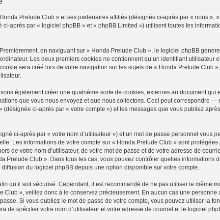
é
 Honda Prelude Club » et ses partenaires affiliés (désignés ci-après par « nous », 
-après par « logiciel phpBB » et « phpBB Limited ») utilisent toutes les information
 Premièrement, en naviguant sur « Honda Prelude Club », le logiciel phpBB génèrera
ordinateur. Les deux premiers cookies ne contiennent qu’un identifiant utilisateur 
okie sera créé lors de votre navigation sur les sujets de « Honda Prelude Club », a
lisateur.
uvons également créer une quatrième sorte de cookies, externes au document qui e
mations que vous nous envoyez et que nous collectons. Ceci peut correspondre — m
» (désignée ci-après par « votre compte ») et les messages que vous publiez après 
igné ci-après par « votre nom d’utilisateur ») et un mot de passe personnel vous p
elle. Les informations de votre compte sur « Honda Prelude Club » sont protégées 
ors de votre nom d’utilisateur, de votre mot de passe et de votre adresse de courri
Honda Prelude Club ». Dans tous les cas, vous pouvez contrôler quelles information
 diffusion du logiciel phpBB depuis une option disponible sur votre compte.
afin qu’il soit sécurisé. Cependant, il est recommandé de ne pas utiliser le même mot
 Club », veillez donc à le conservez précieusement. En aucun cas une personne a
passe. Si vous oubliez le mot de passe de votre compte, vous pouvez utiliser la fo
ra de spécifier votre nom d’utilisateur et votre adresse de courriel et le logiciel