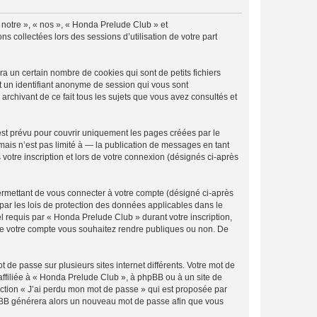
« notre », « nos », « Honda Prelude Club » et
s collectées lors des sessions d’utilisation de votre part
 un certain nombre de cookies qui sont de petits fichiers
et un identifiant anonyme de session qui vous sont
rchivant de ce fait tous les sujets que vous avez consultés et
st prévu pour couvrir uniquement les pages créées par le
ais n’est pas limité à — la publication de messages en tant
votre inscription et lors de votre connexion (désignés ci-après
ermettant de vous connecter à votre compte (désigné ci-après
par les lois de protection des données applicables dans le
el requis par « Honda Prelude Club » durant votre inscription,
s de votre compte vous souhaitez rendre publiques ou non. De
 de passe sur plusieurs sites internet différents. Votre mot de
ffiliée à « Honda Prelude Club », à phpBB ou à un site de
nction « J’ai perdu mon mot de passe » qui est proposée par
 phpBB générera alors un nouveau mot de passe afin que vous