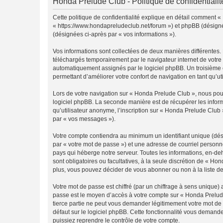
Honda Prelude Club - Politique de confidentialit
Cette politique de confidentialité explique en détail comment «
« https://www.hondapreludeclub.net/forum ») et phpBB (désigné ci
(désignées ci-après par « vos informations »).
Vos informations sont collectées de deux manières différentes.
téléchargés temporairement par le navigateur internet de votre 
automatiquement assignés par le logiciel phpBB. Un troisième co
permettant d’améliorer votre confort de navigation en tant qu’uti
Lors de votre navigation sur « Honda Prelude Club », nous po
logiciel phpBB. La seconde manière est de récupérer les infor
qu’utilisateur anonyme, l’inscription sur « Honda Prelude Club 
par « vos messages »).
Votre compte contiendra au minimum un identifiant unique (dés
par « votre mot de passe ») et une adresse de courriel personn
pays qui héberge notre serveur. Toutes les informations, en-deh
sont obligatoires ou facultatives, à la seule discrétion de « 
plus, vous pouvez décider de vous abonner ou non à la liste de
Votre mot de passe est chiffré (par un chiffrage à sens unique) 
passe est le moyen d’accès à votre compte sur « Honda Prelude
tierce partie ne peut vous demander légitimement votre mot de 
défaut sur le logiciel phpBB. Cette fonctionnalité vous demande
puissiez reprendre le contrôle de votre compte.