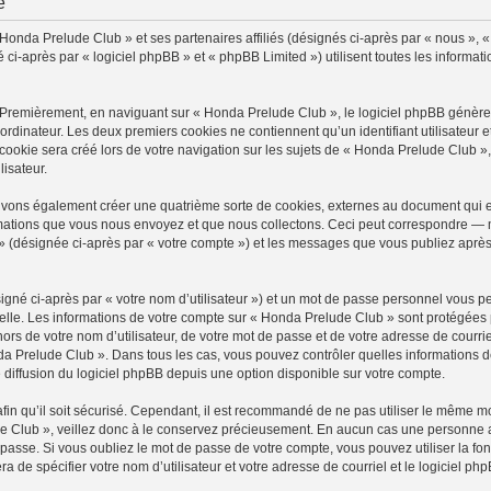
é
 Honda Prelude Club » et ses partenaires affiliés (désignés ci-après par « nous », 
-après par « logiciel phpBB » et « phpBB Limited ») utilisent toutes les information
 Premièrement, en naviguant sur « Honda Prelude Club », le logiciel phpBB génèrera
ordinateur. Les deux premiers cookies ne contiennent qu’un identifiant utilisateur 
okie sera créé lors de votre navigation sur les sujets de « Honda Prelude Club », a
lisateur.
uvons également créer une quatrième sorte de cookies, externes au document qui e
mations que vous nous envoyez et que nous collectons. Ceci peut correspondre — m
» (désignée ci-après par « votre compte ») et les messages que vous publiez après 
igné ci-après par « votre nom d’utilisateur ») et un mot de passe personnel vous p
elle. Les informations de votre compte sur « Honda Prelude Club » sont protégées 
ors de votre nom d’utilisateur, de votre mot de passe et de votre adresse de courri
Honda Prelude Club ». Dans tous les cas, vous pouvez contrôler quelles information
 diffusion du logiciel phpBB depuis une option disponible sur votre compte.
afin qu’il soit sécurisé. Cependant, il est recommandé de ne pas utiliser le même mot
 Club », veillez donc à le conservez précieusement. En aucun cas une personne a
passe. Si vous oubliez le mot de passe de votre compte, vous pouvez utiliser la fo
ra de spécifier votre nom d’utilisateur et votre adresse de courriel et le logiciel