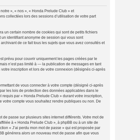
« notre », « nos », « Honda Prelude Club » et
s collectées lors des sessions d’utilisation de votre part
 un certain nombre de cookies qui sont de petits fichiers
et un identifiant anonyme de session qui vous sont
rchivant de ce fait tous les sujets que vous avez consultés et
st prévu pour couvrir uniquement les pages créées par le
ais n’est pas limité à — la publication de messages en tant
votre inscription et lors de votre connexion (désignés ci-après
ermettant de vous connecter à votre compte (désigné ci-après
par les lois de protection des données applicables dans le
el requis par « Honda Prelude Club » durant votre inscription,
s de votre compte vous souhaitez rendre publiques ou non. De
 de passe sur plusieurs sites internet différents. Votre mot de
ffiliée à « Honda Prelude Club », à phpBB ou à un site de
nction « J’ai perdu mon mot de passe » qui est proposée par
 phpBB générera alors un nouveau mot de passe afin que vous