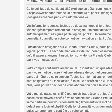
Honda Prelude Club - Politique de confidentialit
Cette politique de confidentialité explique en détail comment «
« https://www.hondapreludeclub.net/forum ») et phpBB (désigné ci
(désignées ci-après par « vos informations »).
Vos informations sont collectées de deux manières différentes.
téléchargés temporairement par le navigateur internet de votre 
automatiquement assignés par le logiciel phpBB. Un troisième co
permettant d’améliorer votre confort de navigation en tant qu’uti
Lors de votre navigation sur « Honda Prelude Club », nous po
logiciel phpBB. La seconde manière est de récupérer les infor
qu’utilisateur anonyme, l’inscription sur « Honda Prelude Club 
par « vos messages »).
Votre compte contiendra au minimum un identifiant unique (dés
par « votre mot de passe ») et une adresse de courriel personn
pays qui héberge notre serveur. Toutes les informations, en-deh
sont obligatoires ou facultatives, à la seule discrétion de « 
plus, vous pouvez décider de vous abonner ou non à la liste de
Votre mot de passe est chiffré (par un chiffrage à sens unique) 
passe est le moyen d’accès à votre compte sur « Honda Prelude
tierce partie ne peut vous demander légitimement votre mot de 
défaut sur le logiciel phpBB. Cette fonctionnalité vous demande
puissiez reprendre le contrôle de votre compte.