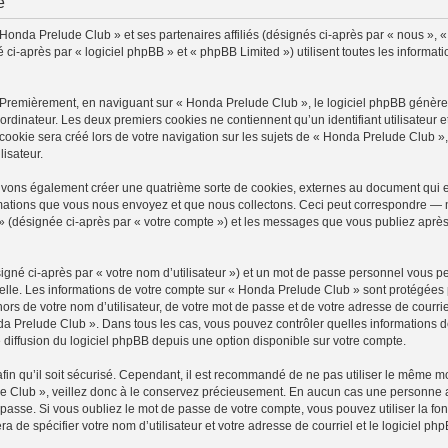
é
 Honda Prelude Club » et ses partenaires affiliés (désignés ci-après par « nous », 
-après par « logiciel phpBB » et « phpBB Limited ») utilisent toutes les information
 Premièrement, en naviguant sur « Honda Prelude Club », le logiciel phpBB génèrera
ordinateur. Les deux premiers cookies ne contiennent qu’un identifiant utilisateur 
okie sera créé lors de votre navigation sur les sujets de « Honda Prelude Club », a
lisateur.
uvons également créer une quatrième sorte de cookies, externes au document qui e
mations que vous nous envoyez et que nous collectons. Ceci peut correspondre — m
» (désignée ci-après par « votre compte ») et les messages que vous publiez après 
igné ci-après par « votre nom d’utilisateur ») et un mot de passe personnel vous p
elle. Les informations de votre compte sur « Honda Prelude Club » sont protégées 
ors de votre nom d’utilisateur, de votre mot de passe et de votre adresse de courri
Honda Prelude Club ». Dans tous les cas, vous pouvez contrôler quelles information
 diffusion du logiciel phpBB depuis une option disponible sur votre compte.
afin qu’il soit sécurisé. Cependant, il est recommandé de ne pas utiliser le même mot
 Club », veillez donc à le conservez précieusement. En aucun cas une personne a
passe. Si vous oubliez le mot de passe de votre compte, vous pouvez utiliser la fo
ra de spécifier votre nom d’utilisateur et votre adresse de courriel et le logiciel