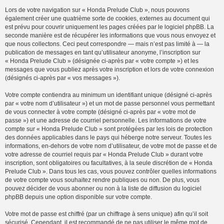
Lors de votre navigation sur « Honda Prelude Club », nous pouvons
également créer une quatrième sorte de cookies, externes au document qui
est prévu pour couvrir uniquement les pages créées par le logiciel phpBB. La
seconde manière est de récupérer les informations que vous nous envoyez et
que nous collectons. Ceci peut correspondre — mais n’est pas limité à — la
publication de messages en tant qu’utilisateur anonyme, l’inscription sur
« Honda Prelude Club » (désignée ci-après par « votre compte ») et les
messages que vous publiez après votre inscription et lors de votre connexion
(désignés ci-après par « vos messages »).
Votre compte contiendra au minimum un identifiant unique (désigné ci-après
par « votre nom d’utilisateur ») et un mot de passe personnel vous permettant
de vous connecter à votre compte (désigné ci-après par « votre mot de
passe ») et une adresse de courriel personnelle. Les informations de votre
compte sur « Honda Prelude Club » sont protégées par les lois de protection
des données applicables dans le pays qui héberge notre serveur. Toutes les
informations, en-dehors de votre nom d’utilisateur, de votre mot de passe et de
votre adresse de courriel requis par « Honda Prelude Club » durant votre
inscription, sont obligatoires ou facultatives, à la seule discrétion de « Honda
Prelude Club ». Dans tous les cas, vous pouvez contrôler quelles informations
de votre compte vous souhaitez rendre publiques ou non. De plus, vous
pouvez décider de vous abonner ou non à la liste de diffusion du logiciel
phpBB depuis une option disponible sur votre compte.
Votre mot de passe est chiffré (par un chiffrage à sens unique) afin qu’il soit
sécurisé. Cependant, il est recommandé de ne pas utiliser le même mot de