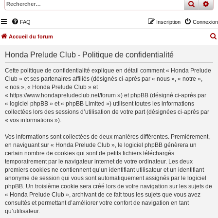
recher
re
FAQ
Inscription
Connexion
Accueil du forum
Honda Prelude Club - Politique de confidentialité
Cette politique de confidentialité explique en détail comment « Honda Prelude
Club » et ses partenaires affiliés (désignés ci-après par « nous », « notre »,
« nos », « Honda Prelude Club » et
« https://www.hondapreludeclub.net/forum ») et phpBB (désigné ci-après par
« logiciel phpBB » et « phpBB Limited ») utilisent toutes les informations
collectées lors des sessions d’utilisation de votre part (désignées ci-après par
« vos informations »).
Vos informations sont collectées de deux manières différentes. Premièrement,
en naviguant sur « Honda Prelude Club », le logiciel phpBB génèrera un
certain nombre de cookies qui sont de petits fichiers téléchargés
temporairement par le navigateur internet de votre ordinateur. Les deux
premiers cookies ne contiennent qu’un identifiant utilisateur et un identifiant
anonyme de session qui vous sont automatiquement assignés par le logiciel
phpBB. Un troisième cookie sera créé lors de votre navigation sur les sujets de
« Honda Prelude Club », archivant de ce fait tous les sujets que vous avez
consultés et permettant d’améliorer votre confort de navigation en tant
qu’utilisateur.