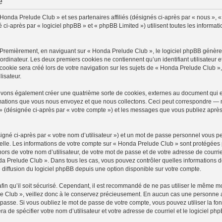
é
 Honda Prelude Club » et ses partenaires affiliés (désignés ci-après par « nous », 
-après par « logiciel phpBB » et « phpBB Limited ») utilisent toutes les information
 Premièrement, en naviguant sur « Honda Prelude Club », le logiciel phpBB génèrera
ordinateur. Les deux premiers cookies ne contiennent qu’un identifiant utilisateur 
okie sera créé lors de votre navigation sur les sujets de « Honda Prelude Club », a
lisateur.
uvons également créer une quatrième sorte de cookies, externes au document qui e
mations que vous nous envoyez et que nous collectons. Ceci peut correspondre — m
» (désignée ci-après par « votre compte ») et les messages que vous publiez après 
igné ci-après par « votre nom d’utilisateur ») et un mot de passe personnel vous p
elle. Les informations de votre compte sur « Honda Prelude Club » sont protégées 
ors de votre nom d’utilisateur, de votre mot de passe et de votre adresse de courri
Honda Prelude Club ». Dans tous les cas, vous pouvez contrôler quelles information
 diffusion du logiciel phpBB depuis une option disponible sur votre compte.
afin qu’il soit sécurisé. Cependant, il est recommandé de ne pas utiliser le même mot
 Club », veillez donc à le conservez précieusement. En aucun cas une personne a
passe. Si vous oubliez le mot de passe de votre compte, vous pouvez utiliser la fo
ra de spécifier votre nom d’utilisateur et votre adresse de courriel et le logiciel