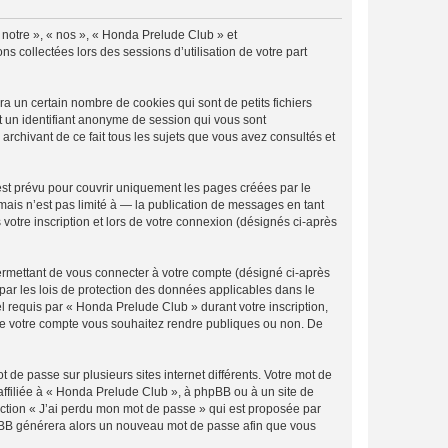
« notre », « nos », « Honda Prelude Club » et
s collectées lors des sessions d’utilisation de votre part
 un certain nombre de cookies qui sont de petits fichiers
et un identifiant anonyme de session qui vous sont
rchivant de ce fait tous les sujets que vous avez consultés et
st prévu pour couvrir uniquement les pages créées par le
ais n’est pas limité à — la publication de messages en tant
votre inscription et lors de votre connexion (désignés ci-après
ermettant de vous connecter à votre compte (désigné ci-après
par les lois de protection des données applicables dans le
el requis par « Honda Prelude Club » durant votre inscription,
s de votre compte vous souhaitez rendre publiques ou non. De
 de passe sur plusieurs sites internet différents. Votre mot de
ffiliée à « Honda Prelude Club », à phpBB ou à un site de
nction « J’ai perdu mon mot de passe » qui est proposée par
 phpBB générera alors un nouveau mot de passe afin que vous