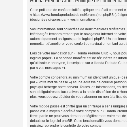
Honda Prelude Club - Politique de confidentialit
Cette politique de confidentialité explique en détail comment «
« https://www.hondapreludeclub.net/forum ») et phpBB (désigné ci
(désignées ci-après par « vos informations »).
Vos informations sont collectées de deux manières différentes.
téléchargés temporairement par le navigateur internet de votre 
automatiquement assignés par le logiciel phpBB. Un troisième co
permettant d’améliorer votre confort de navigation en tant qu’uti
Lors de votre navigation sur « Honda Prelude Club », nous po
logiciel phpBB. La seconde manière est de récupérer les infor
qu’utilisateur anonyme, l’inscription sur « Honda Prelude Club 
par « vos messages »).
Votre compte contiendra au minimum un identifiant unique (dés
par « votre mot de passe ») et une adresse de courriel personn
pays qui héberge notre serveur. Toutes les informations, en-deh
sont obligatoires ou facultatives, à la seule discrétion de « 
plus, vous pouvez décider de vous abonner ou non à la liste de
Votre mot de passe est chiffré (par un chiffrage à sens unique) 
passe est le moyen d’accès à votre compte sur « Honda Prelude
tierce partie ne peut vous demander légitimement votre mot de 
défaut sur le logiciel phpBB. Cette fonctionnalité vous demande
puissiez reprendre le contrôle de votre compte.