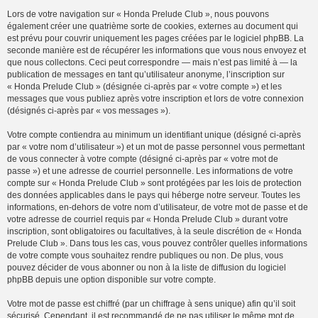
Lors de votre navigation sur « Honda Prelude Club », nous pouvons
également créer une quatrième sorte de cookies, externes au document qui
est prévu pour couvrir uniquement les pages créées par le logiciel phpBB. La
seconde manière est de récupérer les informations que vous nous envoyez et
que nous collectons. Ceci peut correspondre — mais n’est pas limité à — la
publication de messages en tant qu’utilisateur anonyme, l’inscription sur
« Honda Prelude Club » (désignée ci-après par « votre compte ») et les
messages que vous publiez après votre inscription et lors de votre connexion
(désignés ci-après par « vos messages »).
Votre compte contiendra au minimum un identifiant unique (désigné ci-après
par « votre nom d’utilisateur ») et un mot de passe personnel vous permettant
de vous connecter à votre compte (désigné ci-après par « votre mot de
passe ») et une adresse de courriel personnelle. Les informations de votre
compte sur « Honda Prelude Club » sont protégées par les lois de protection
des données applicables dans le pays qui héberge notre serveur. Toutes les
informations, en-dehors de votre nom d’utilisateur, de votre mot de passe et de
votre adresse de courriel requis par « Honda Prelude Club » durant votre
inscription, sont obligatoires ou facultatives, à la seule discrétion de « Honda
Prelude Club ». Dans tous les cas, vous pouvez contrôler quelles informations
de votre compte vous souhaitez rendre publiques ou non. De plus, vous
pouvez décider de vous abonner ou non à la liste de diffusion du logiciel
phpBB depuis une option disponible sur votre compte.
Votre mot de passe est chiffré (par un chiffrage à sens unique) afin qu’il soit
sécurisé. Cependant, il est recommandé de ne pas utiliser le même mot de