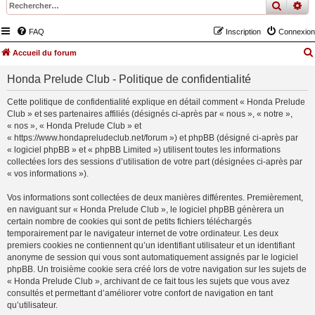
recher
re
FAQ
Inscription
Connexion
Accueil du forum
Honda Prelude Club - Politique de confidentialité
Cette politique de confidentialité explique en détail comment « Honda Prelude
Club » et ses partenaires affiliés (désignés ci-après par « nous », « notre »,
« nos », « Honda Prelude Club » et
« https://www.hondapreludeclub.net/forum ») et phpBB (désigné ci-après par
« logiciel phpBB » et « phpBB Limited ») utilisent toutes les informations
collectées lors des sessions d’utilisation de votre part (désignées ci-après par
« vos informations »).
Vos informations sont collectées de deux manières différentes. Premièrement,
en naviguant sur « Honda Prelude Club », le logiciel phpBB génèrera un
certain nombre de cookies qui sont de petits fichiers téléchargés
temporairement par le navigateur internet de votre ordinateur. Les deux
premiers cookies ne contiennent qu’un identifiant utilisateur et un identifiant
anonyme de session qui vous sont automatiquement assignés par le logiciel
phpBB. Un troisième cookie sera créé lors de votre navigation sur les sujets de
« Honda Prelude Club », archivant de ce fait tous les sujets que vous avez
consultés et permettant d’améliorer votre confort de navigation en tant
qu’utilisateur.