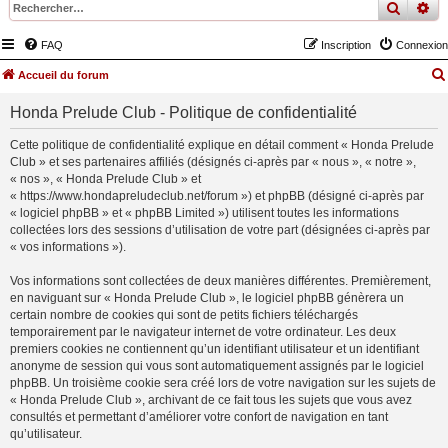
recher
re
FAQ
Inscription
Connexion
Accueil du forum
Honda Prelude Club - Politique de confidentialité
Cette politique de confidentialité explique en détail comment « Honda Prelude
Club » et ses partenaires affiliés (désignés ci-après par « nous », « notre »,
« nos », « Honda Prelude Club » et
« https://www.hondapreludeclub.net/forum ») et phpBB (désigné ci-après par
« logiciel phpBB » et « phpBB Limited ») utilisent toutes les informations
collectées lors des sessions d’utilisation de votre part (désignées ci-après par
« vos informations »).
Vos informations sont collectées de deux manières différentes. Premièrement,
en naviguant sur « Honda Prelude Club », le logiciel phpBB génèrera un
certain nombre de cookies qui sont de petits fichiers téléchargés
temporairement par le navigateur internet de votre ordinateur. Les deux
premiers cookies ne contiennent qu’un identifiant utilisateur et un identifiant
anonyme de session qui vous sont automatiquement assignés par le logiciel
phpBB. Un troisième cookie sera créé lors de votre navigation sur les sujets de
« Honda Prelude Club », archivant de ce fait tous les sujets que vous avez
consultés et permettant d’améliorer votre confort de navigation en tant
qu’utilisateur.