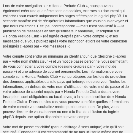
Lors de votre navigation sur « Honda Prelude Club », nous pouvons
également créer une quatrième sorte de cookies, externes au document qui
est prévu pour couvrir uniquement les pages créées par le logiciel phpBB. La
seconde manière est de récupérer les informations que vous nous envoyez et
que nous collectons. Ceci peut correspondre — mais n’est pas limité à — la
publication de messages en tant qu’utilisateur anonyme, l’inscription sur
« Honda Prelude Club » (désignée ci-après par « votre compte ») et les
messages que vous publiez après votre inscription et lors de votre connexion
(désignés ci-après par « vos messages »).
Votre compte contiendra au minimum un identifiant unique (désigné ci-après
par « votre nom d’utilisateur ») et un mot de passe personnel vous permettant
de vous connecter à votre compte (désigné ci-après par « votre mot de
passe ») et une adresse de courriel personnelle. Les informations de votre
compte sur « Honda Prelude Club » sont protégées par les lois de protection
des données applicables dans le pays qui héberge notre serveur. Toutes les
informations, en-dehors de votre nom d’utilisateur, de votre mot de passe et de
votre adresse de courriel requis par « Honda Prelude Club » durant votre
inscription, sont obligatoires ou facultatives, à la seule discrétion de « Honda
Prelude Club ». Dans tous les cas, vous pouvez contrôler quelles informations
de votre compte vous souhaitez rendre publiques ou non. De plus, vous
pouvez décider de vous abonner ou non à la liste de diffusion du logiciel
phpBB depuis une option disponible sur votre compte.
Votre mot de passe est chiffré (par un chiffrage à sens unique) afin qu’il soit
sécurisé. Cependant, il est recommandé de ne pas utiliser le même mot de