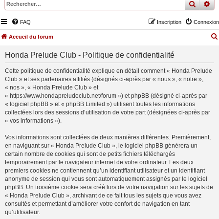
recher
re
FAQ
Inscription
Connexion
Accueil du forum
Honda Prelude Club - Politique de confidentialité
Cette politique de confidentialité explique en détail comment « Honda Prelude
Club » et ses partenaires affiliés (désignés ci-après par « nous », « notre »,
« nos », « Honda Prelude Club » et
« https://www.hondapreludeclub.net/forum ») et phpBB (désigné ci-après par
« logiciel phpBB » et « phpBB Limited ») utilisent toutes les informations
collectées lors des sessions d’utilisation de votre part (désignées ci-après par
« vos informations »).
Vos informations sont collectées de deux manières différentes. Premièrement,
en naviguant sur « Honda Prelude Club », le logiciel phpBB génèrera un
certain nombre de cookies qui sont de petits fichiers téléchargés
temporairement par le navigateur internet de votre ordinateur. Les deux
premiers cookies ne contiennent qu’un identifiant utilisateur et un identifiant
anonyme de session qui vous sont automatiquement assignés par le logiciel
phpBB. Un troisième cookie sera créé lors de votre navigation sur les sujets de
« Honda Prelude Club », archivant de ce fait tous les sujets que vous avez
consultés et permettant d’améliorer votre confort de navigation en tant
qu’utilisateur.