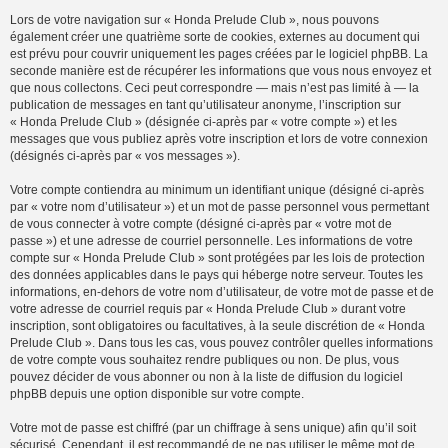
Lors de votre navigation sur « Honda Prelude Club », nous pouvons
également créer une quatrième sorte de cookies, externes au document qui
est prévu pour couvrir uniquement les pages créées par le logiciel phpBB. La
seconde manière est de récupérer les informations que vous nous envoyez et
que nous collectons. Ceci peut correspondre — mais n’est pas limité à — la
publication de messages en tant qu’utilisateur anonyme, l’inscription sur
« Honda Prelude Club » (désignée ci-après par « votre compte ») et les
messages que vous publiez après votre inscription et lors de votre connexion
(désignés ci-après par « vos messages »).
Votre compte contiendra au minimum un identifiant unique (désigné ci-après
par « votre nom d’utilisateur ») et un mot de passe personnel vous permettant
de vous connecter à votre compte (désigné ci-après par « votre mot de
passe ») et une adresse de courriel personnelle. Les informations de votre
compte sur « Honda Prelude Club » sont protégées par les lois de protection
des données applicables dans le pays qui héberge notre serveur. Toutes les
informations, en-dehors de votre nom d’utilisateur, de votre mot de passe et de
votre adresse de courriel requis par « Honda Prelude Club » durant votre
inscription, sont obligatoires ou facultatives, à la seule discrétion de « Honda
Prelude Club ». Dans tous les cas, vous pouvez contrôler quelles informations
de votre compte vous souhaitez rendre publiques ou non. De plus, vous
pouvez décider de vous abonner ou non à la liste de diffusion du logiciel
phpBB depuis une option disponible sur votre compte.
Votre mot de passe est chiffré (par un chiffrage à sens unique) afin qu’il soit
sécurisé. Cependant, il est recommandé de ne pas utiliser le même mot de