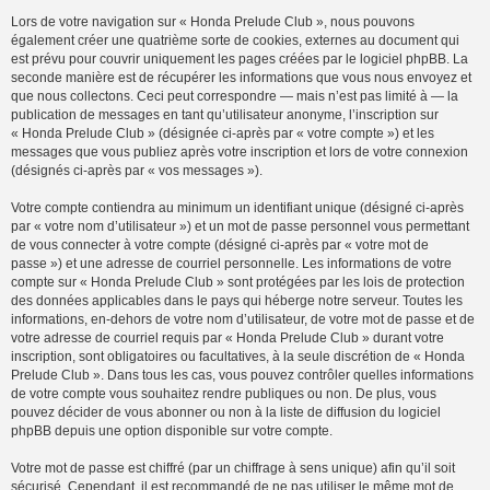
Lors de votre navigation sur « Honda Prelude Club », nous pouvons
également créer une quatrième sorte de cookies, externes au document qui
est prévu pour couvrir uniquement les pages créées par le logiciel phpBB. La
seconde manière est de récupérer les informations que vous nous envoyez et
que nous collectons. Ceci peut correspondre — mais n’est pas limité à — la
publication de messages en tant qu’utilisateur anonyme, l’inscription sur
« Honda Prelude Club » (désignée ci-après par « votre compte ») et les
messages que vous publiez après votre inscription et lors de votre connexion
(désignés ci-après par « vos messages »).
Votre compte contiendra au minimum un identifiant unique (désigné ci-après
par « votre nom d’utilisateur ») et un mot de passe personnel vous permettant
de vous connecter à votre compte (désigné ci-après par « votre mot de
passe ») et une adresse de courriel personnelle. Les informations de votre
compte sur « Honda Prelude Club » sont protégées par les lois de protection
des données applicables dans le pays qui héberge notre serveur. Toutes les
informations, en-dehors de votre nom d’utilisateur, de votre mot de passe et de
votre adresse de courriel requis par « Honda Prelude Club » durant votre
inscription, sont obligatoires ou facultatives, à la seule discrétion de « Honda
Prelude Club ». Dans tous les cas, vous pouvez contrôler quelles informations
de votre compte vous souhaitez rendre publiques ou non. De plus, vous
pouvez décider de vous abonner ou non à la liste de diffusion du logiciel
phpBB depuis une option disponible sur votre compte.
Votre mot de passe est chiffré (par un chiffrage à sens unique) afin qu’il soit
sécurisé. Cependant, il est recommandé de ne pas utiliser le même mot de