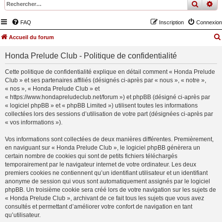
recher
re
FAQ
Inscription
Connexion
Accueil du forum
Honda Prelude Club - Politique de confidentialité
Cette politique de confidentialité explique en détail comment « Honda Prelude
Club » et ses partenaires affiliés (désignés ci-après par « nous », « notre »,
« nos », « Honda Prelude Club » et
« https://www.hondapreludeclub.net/forum ») et phpBB (désigné ci-après par
« logiciel phpBB » et « phpBB Limited ») utilisent toutes les informations
collectées lors des sessions d’utilisation de votre part (désignées ci-après par
« vos informations »).
Vos informations sont collectées de deux manières différentes. Premièrement,
en naviguant sur « Honda Prelude Club », le logiciel phpBB génèrera un
certain nombre de cookies qui sont de petits fichiers téléchargés
temporairement par le navigateur internet de votre ordinateur. Les deux
premiers cookies ne contiennent qu’un identifiant utilisateur et un identifiant
anonyme de session qui vous sont automatiquement assignés par le logiciel
phpBB. Un troisième cookie sera créé lors de votre navigation sur les sujets de
« Honda Prelude Club », archivant de ce fait tous les sujets que vous avez
consultés et permettant d’améliorer votre confort de navigation en tant
qu’utilisateur.