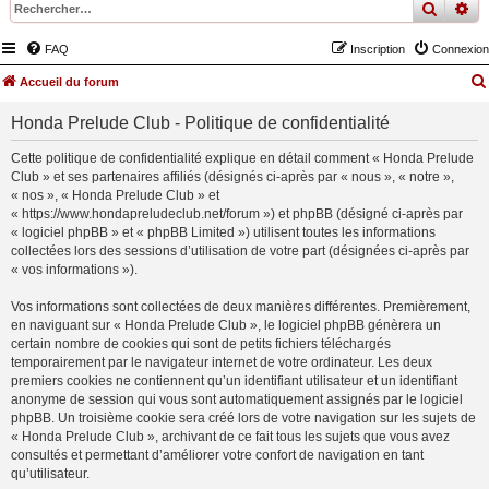
recher
re
FAQ
Inscription
Connexion
Accueil du forum
Honda Prelude Club - Politique de confidentialité
Cette politique de confidentialité explique en détail comment « Honda Prelude
Club » et ses partenaires affiliés (désignés ci-après par « nous », « notre »,
« nos », « Honda Prelude Club » et
« https://www.hondapreludeclub.net/forum ») et phpBB (désigné ci-après par
« logiciel phpBB » et « phpBB Limited ») utilisent toutes les informations
collectées lors des sessions d’utilisation de votre part (désignées ci-après par
« vos informations »).
Vos informations sont collectées de deux manières différentes. Premièrement,
en naviguant sur « Honda Prelude Club », le logiciel phpBB génèrera un
certain nombre de cookies qui sont de petits fichiers téléchargés
temporairement par le navigateur internet de votre ordinateur. Les deux
premiers cookies ne contiennent qu’un identifiant utilisateur et un identifiant
anonyme de session qui vous sont automatiquement assignés par le logiciel
phpBB. Un troisième cookie sera créé lors de votre navigation sur les sujets de
« Honda Prelude Club », archivant de ce fait tous les sujets que vous avez
consultés et permettant d’améliorer votre confort de navigation en tant
qu’utilisateur.