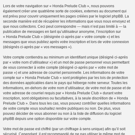
Lors de votre navigation sur « Honda Prelude Club », nous pouvons
également créer une quatrième sorte de cookies, externes au document qui
est prévu pour couvrir uniquement les pages créées par le logiciel phpBB. La
seconde manière est de récupérer les informations que vous nous envoyez et
que nous collectons. Ceci peut correspondre — mais n’est pas limité à — la
publication de messages en tant qu’utilisateur anonyme, l’inscription sur
« Honda Prelude Club » (désignée ci-après par « votre compte ») et les
messages que vous publiez après votre inscription et lors de votre connexion
(désignés ci-après par « vos messages »).
Votre compte contiendra au minimum un identifiant unique (désigné ci-après
par « votre nom d’utilisateur ») et un mot de passe personnel vous permettant
de vous connecter à votre compte (désigné ci-après par « votre mot de
passe ») et une adresse de courriel personnelle. Les informations de votre
compte sur « Honda Prelude Club » sont protégées par les lois de protection
des données applicables dans le pays qui héberge notre serveur. Toutes les
informations, en-dehors de votre nom d’utilisateur, de votre mot de passe et de
votre adresse de courriel requis par « Honda Prelude Club » durant votre
inscription, sont obligatoires ou facultatives, à la seule discrétion de « Honda
Prelude Club ». Dans tous les cas, vous pouvez contrôler quelles informations
de votre compte vous souhaitez rendre publiques ou non. De plus, vous
pouvez décider de vous abonner ou non à la liste de diffusion du logiciel
phpBB depuis une option disponible sur votre compte.
Votre mot de passe est chiffré (par un chiffrage à sens unique) afin qu’il soit
sécurisé. Cependant, il est recommandé de ne pas utiliser le même mot de