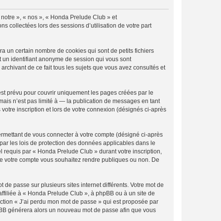
« notre », « nos », « Honda Prelude Club » et
s collectées lors des sessions d’utilisation de votre part
 un certain nombre de cookies qui sont de petits fichiers
et un identifiant anonyme de session qui vous sont
rchivant de ce fait tous les sujets que vous avez consultés et
st prévu pour couvrir uniquement les pages créées par le
ais n’est pas limité à — la publication de messages en tant
votre inscription et lors de votre connexion (désignés ci-après
ermettant de vous connecter à votre compte (désigné ci-après
par les lois de protection des données applicables dans le
el requis par « Honda Prelude Club » durant votre inscription,
s de votre compte vous souhaitez rendre publiques ou non. De
 de passe sur plusieurs sites internet différents. Votre mot de
ffiliée à « Honda Prelude Club », à phpBB ou à un site de
nction « J’ai perdu mon mot de passe » qui est proposée par
 phpBB générera alors un nouveau mot de passe afin que vous