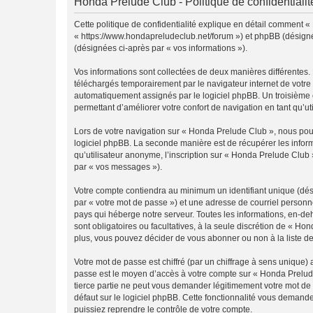
Honda Prelude Club - Politique de confidentialit
Cette politique de confidentialité explique en détail comment «
« https://www.hondapreludeclub.net/forum ») et phpBB (désigné ci
(désignées ci-après par « vos informations »).
Vos informations sont collectées de deux manières différentes.
téléchargés temporairement par le navigateur internet de votre 
automatiquement assignés par le logiciel phpBB. Un troisième co
permettant d’améliorer votre confort de navigation en tant qu’uti
Lors de votre navigation sur « Honda Prelude Club », nous po
logiciel phpBB. La seconde manière est de récupérer les infor
qu’utilisateur anonyme, l’inscription sur « Honda Prelude Club 
par « vos messages »).
Votre compte contiendra au minimum un identifiant unique (dés
par « votre mot de passe ») et une adresse de courriel personn
pays qui héberge notre serveur. Toutes les informations, en-deh
sont obligatoires ou facultatives, à la seule discrétion de « 
plus, vous pouvez décider de vous abonner ou non à la liste de
Votre mot de passe est chiffré (par un chiffrage à sens unique) 
passe est le moyen d’accès à votre compte sur « Honda Prelude
tierce partie ne peut vous demander légitimement votre mot de 
défaut sur le logiciel phpBB. Cette fonctionnalité vous demande
puissiez reprendre le contrôle de votre compte.