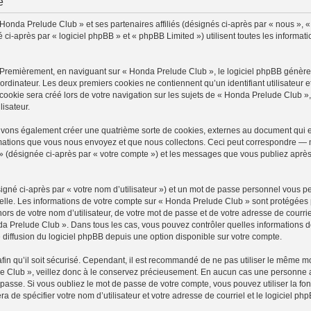
é
 Honda Prelude Club » et ses partenaires affiliés (désignés ci-après par « nous », 
-après par « logiciel phpBB » et « phpBB Limited ») utilisent toutes les information
 Premièrement, en naviguant sur « Honda Prelude Club », le logiciel phpBB génèrera
ordinateur. Les deux premiers cookies ne contiennent qu’un identifiant utilisateur 
okie sera créé lors de votre navigation sur les sujets de « Honda Prelude Club », a
lisateur.
uvons également créer une quatrième sorte de cookies, externes au document qui e
mations que vous nous envoyez et que nous collectons. Ceci peut correspondre — m
» (désignée ci-après par « votre compte ») et les messages que vous publiez après 
igné ci-après par « votre nom d’utilisateur ») et un mot de passe personnel vous p
elle. Les informations de votre compte sur « Honda Prelude Club » sont protégées 
ors de votre nom d’utilisateur, de votre mot de passe et de votre adresse de courri
Honda Prelude Club ». Dans tous les cas, vous pouvez contrôler quelles information
 diffusion du logiciel phpBB depuis une option disponible sur votre compte.
afin qu’il soit sécurisé. Cependant, il est recommandé de ne pas utiliser le même mot
 Club », veillez donc à le conservez précieusement. En aucun cas une personne a
passe. Si vous oubliez le mot de passe de votre compte, vous pouvez utiliser la fo
ra de spécifier votre nom d’utilisateur et votre adresse de courriel et le logiciel