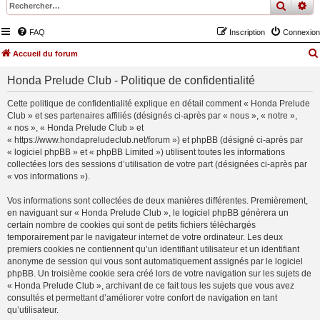
recher
re
FAQ
Inscription
Connexion
Accueil du forum
Honda Prelude Club - Politique de confidentialité
Cette politique de confidentialité explique en détail comment « Honda Prelude
Club » et ses partenaires affiliés (désignés ci-après par « nous », « notre »,
« nos », « Honda Prelude Club » et
« https://www.hondapreludeclub.net/forum ») et phpBB (désigné ci-après par
« logiciel phpBB » et « phpBB Limited ») utilisent toutes les informations
collectées lors des sessions d’utilisation de votre part (désignées ci-après par
« vos informations »).
Vos informations sont collectées de deux manières différentes. Premièrement,
en naviguant sur « Honda Prelude Club », le logiciel phpBB génèrera un
certain nombre de cookies qui sont de petits fichiers téléchargés
temporairement par le navigateur internet de votre ordinateur. Les deux
premiers cookies ne contiennent qu’un identifiant utilisateur et un identifiant
anonyme de session qui vous sont automatiquement assignés par le logiciel
phpBB. Un troisième cookie sera créé lors de votre navigation sur les sujets de
« Honda Prelude Club », archivant de ce fait tous les sujets que vous avez
consultés et permettant d’améliorer votre confort de navigation en tant
qu’utilisateur.