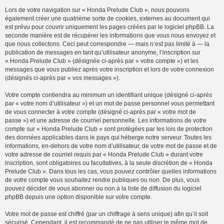
Lors de votre navigation sur « Honda Prelude Club », nous pouvons
également créer une quatrième sorte de cookies, externes au document qui
est prévu pour couvrir uniquement les pages créées par le logiciel phpBB. La
seconde manière est de récupérer les informations que vous nous envoyez et
que nous collectons. Ceci peut correspondre — mais n’est pas limité à — la
publication de messages en tant qu’utilisateur anonyme, l’inscription sur
« Honda Prelude Club » (désignée ci-après par « votre compte ») et les
messages que vous publiez après votre inscription et lors de votre connexion
(désignés ci-après par « vos messages »).
Votre compte contiendra au minimum un identifiant unique (désigné ci-après
par « votre nom d’utilisateur ») et un mot de passe personnel vous permettant
de vous connecter à votre compte (désigné ci-après par « votre mot de
passe ») et une adresse de courriel personnelle. Les informations de votre
compte sur « Honda Prelude Club » sont protégées par les lois de protection
des données applicables dans le pays qui héberge notre serveur. Toutes les
informations, en-dehors de votre nom d’utilisateur, de votre mot de passe et de
votre adresse de courriel requis par « Honda Prelude Club » durant votre
inscription, sont obligatoires ou facultatives, à la seule discrétion de « Honda
Prelude Club ». Dans tous les cas, vous pouvez contrôler quelles informations
de votre compte vous souhaitez rendre publiques ou non. De plus, vous
pouvez décider de vous abonner ou non à la liste de diffusion du logiciel
phpBB depuis une option disponible sur votre compte.
Votre mot de passe est chiffré (par un chiffrage à sens unique) afin qu’il soit
sécurisé. Cependant, il est recommandé de ne pas utiliser le même mot de