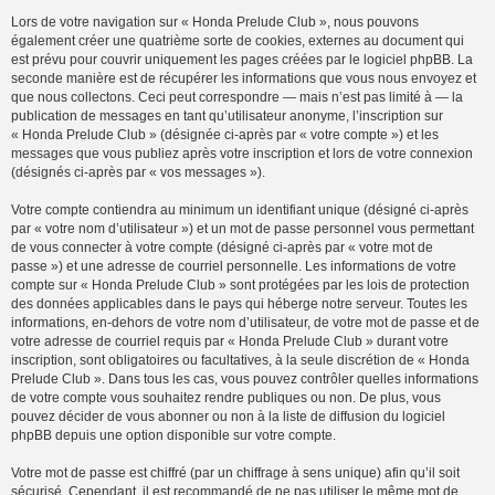
Lors de votre navigation sur « Honda Prelude Club », nous pouvons
également créer une quatrième sorte de cookies, externes au document qui
est prévu pour couvrir uniquement les pages créées par le logiciel phpBB. La
seconde manière est de récupérer les informations que vous nous envoyez et
que nous collectons. Ceci peut correspondre — mais n’est pas limité à — la
publication de messages en tant qu’utilisateur anonyme, l’inscription sur
« Honda Prelude Club » (désignée ci-après par « votre compte ») et les
messages que vous publiez après votre inscription et lors de votre connexion
(désignés ci-après par « vos messages »).
Votre compte contiendra au minimum un identifiant unique (désigné ci-après
par « votre nom d’utilisateur ») et un mot de passe personnel vous permettant
de vous connecter à votre compte (désigné ci-après par « votre mot de
passe ») et une adresse de courriel personnelle. Les informations de votre
compte sur « Honda Prelude Club » sont protégées par les lois de protection
des données applicables dans le pays qui héberge notre serveur. Toutes les
informations, en-dehors de votre nom d’utilisateur, de votre mot de passe et de
votre adresse de courriel requis par « Honda Prelude Club » durant votre
inscription, sont obligatoires ou facultatives, à la seule discrétion de « Honda
Prelude Club ». Dans tous les cas, vous pouvez contrôler quelles informations
de votre compte vous souhaitez rendre publiques ou non. De plus, vous
pouvez décider de vous abonner ou non à la liste de diffusion du logiciel
phpBB depuis une option disponible sur votre compte.
Votre mot de passe est chiffré (par un chiffrage à sens unique) afin qu’il soit
sécurisé. Cependant, il est recommandé de ne pas utiliser le même mot de