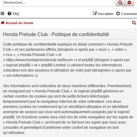
recher
re
FAQ
Inscription
Connexion
Accueil du forum
Honda Prelude Club - Politique de confidentialité
Cette politique de confidentialité explique en détail comment « Honda Prelude
Club » et ses partenaires affiliés (désignés ci-après par « nous », « notre »,
« nos », « Honda Prelude Club » et
« https://www.hondapreludeclub.net/forum ») et phpBB (désigné ci-après par
« logiciel phpBB » et « phpBB Limited ») utilisent toutes les informations
collectées lors des sessions d’utilisation de votre part (désignées ci-après par
« vos informations »).
Vos informations sont collectées de deux manières différentes. Premièrement,
en naviguant sur « Honda Prelude Club », le logiciel phpBB génèrera un
certain nombre de cookies qui sont de petits fichiers téléchargés
temporairement par le navigateur internet de votre ordinateur. Les deux
premiers cookies ne contiennent qu’un identifiant utilisateur et un identifiant
anonyme de session qui vous sont automatiquement assignés par le logiciel
phpBB. Un troisième cookie sera créé lors de votre navigation sur les sujets de
« Honda Prelude Club », archivant de ce fait tous les sujets que vous avez
consultés et permettant d’améliorer votre confort de navigation en tant
qu’utilisateur.