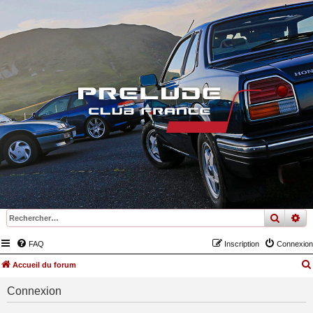
recher
re
FAQ
Inscription
Connexion
Accueil du forum
Connexion