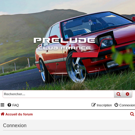
recher
re
FAQ
Inscription
Connexion
Accueil du forum
Connexion