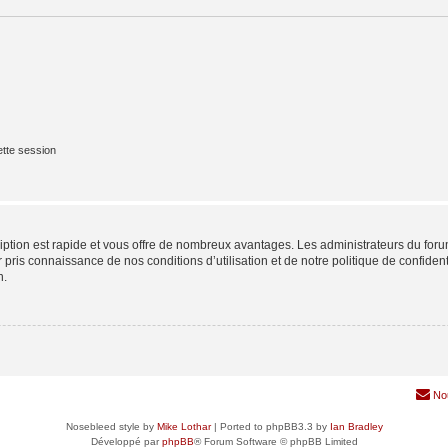
tte session
cription est rapide et vous offre de nombreux avantages. Les administrateurs du fo
ir pris connaissance de nos conditions d’utilisation et de notre politique de confide
n.
No
Nosebleed style by
Mike Lothar
| Ported to phpBB3.3 by
Ian Bradley
Développé par
phpBB
® Forum Software © phpBB Limited