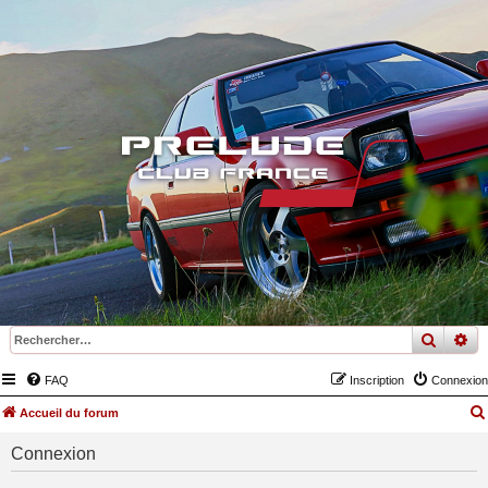
recher
re
FAQ
Inscription
Connexion
Accueil du forum
Connexion