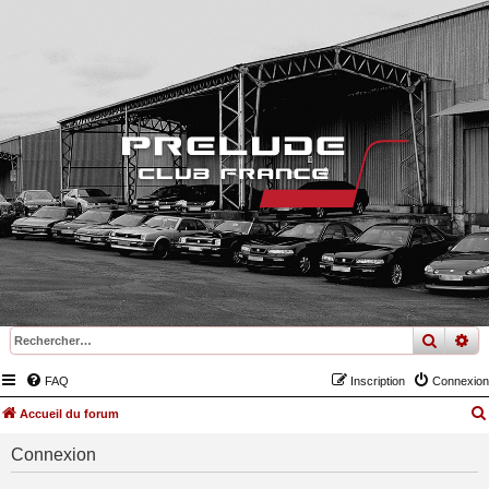
recher
re
FAQ
Inscription
Connexion
Accueil du forum
Connexion