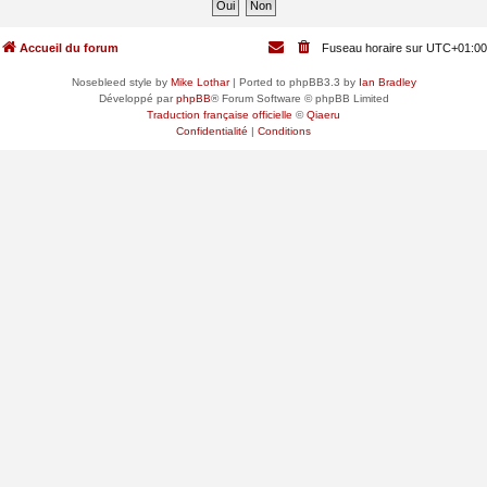
Accueil du forum
Fuseau horaire sur
UTC+01:00
Nosebleed style by
Mike Lothar
| Ported to phpBB3.3 by
Ian Bradley
Développé par
phpBB
® Forum Software © phpBB Limited
Traduction française officielle
©
Qiaeru
Confidentialité
|
Conditions