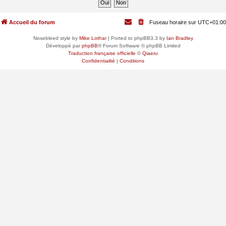
Accueil du forum
Fuseau horaire sur
UTC+01:00
Nosebleed style by
Mike Lothar
| Ported to phpBB3.3 by
Ian Bradley
Développé par
phpBB
® Forum Software © phpBB Limited
Traduction française officielle
©
Qiaeru
Confidentialité
|
Conditions