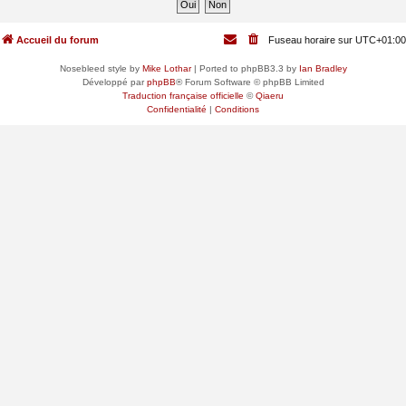
Accueil du forum
Fuseau horaire sur
UTC+01:00
Nosebleed style by
Mike Lothar
| Ported to phpBB3.3 by
Ian Bradley
Développé par
phpBB
® Forum Software © phpBB Limited
Traduction française officielle
©
Qiaeru
Confidentialité
|
Conditions