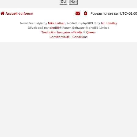
Accueil du forum
Fuseau horaire sur
UTC+01:00
Nosebleed style by
Mike Lothar
| Ported to phpBB3.3 by
Ian Bradley
Développé par
phpBB
® Forum Software © phpBB Limited
Traduction française officielle
©
Qiaeru
Confidentialité
|
Conditions