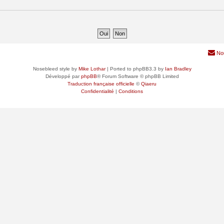
No
Nosebleed style by
Mike Lothar
| Ported to phpBB3.3 by
Ian Bradley
Développé par
phpBB
® Forum Software © phpBB Limited
Traduction française officielle
©
Qiaeru
Confidentialité
|
Conditions