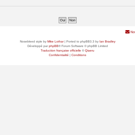
No
Nosebleed style by
Mike Lothar
| Ported to phpBB3.3 by
Ian Bradley
Développé par
phpBB
® Forum Software © phpBB Limited
Traduction française officielle
©
Qiaeru
Confidentialité
|
Conditions