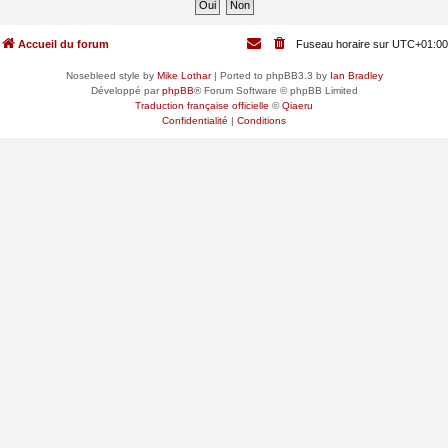
Accueil du forum
Fuseau horaire sur
UTC+01:00
Nosebleed style by
Mike Lothar
| Ported to phpBB3.3 by
Ian Bradley
Développé par
phpBB
® Forum Software © phpBB Limited
Traduction française officielle
©
Qiaeru
Confidentialité
|
Conditions