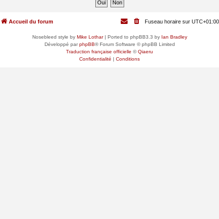
Accueil du forum
Fuseau horaire sur
UTC+01:00
Nosebleed style by
Mike Lothar
| Ported to phpBB3.3 by
Ian Bradley
Développé par
phpBB
® Forum Software © phpBB Limited
Traduction française officielle
©
Qiaeru
Confidentialité
|
Conditions