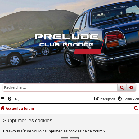
recher
re
FAQ
Inscription
Connexion
Accueil du forum
Supprimer les cookies
Êtes-vous sûr de vouloir supprimer les cookies de ce forum ?