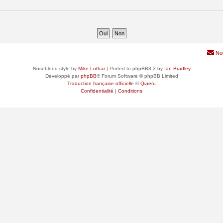
No
Nosebleed style by
Mike Lothar
| Ported to phpBB3.3 by
Ian Bradley
Développé par
phpBB
® Forum Software © phpBB Limited
Traduction française officielle
©
Qiaeru
Confidentialité
|
Conditions