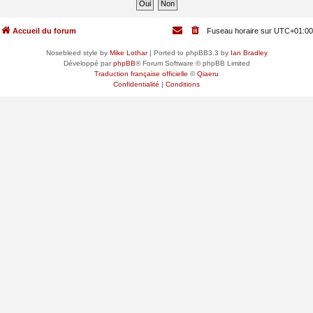
Accueil du forum
Fuseau horaire sur
UTC+01:00
Nosebleed style by
Mike Lothar
| Ported to phpBB3.3 by
Ian Bradley
Développé par
phpBB
® Forum Software © phpBB Limited
Traduction française officielle
©
Qiaeru
Confidentialité
|
Conditions