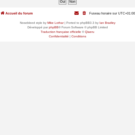
Accueil du forum
Fuseau horaire sur
UTC+01:00
Nosebleed style by
Mike Lothar
| Ported to phpBB3.3 by
Ian Bradley
Développé par
phpBB
® Forum Software © phpBB Limited
Traduction française officielle
©
Qiaeru
Confidentialité
|
Conditions