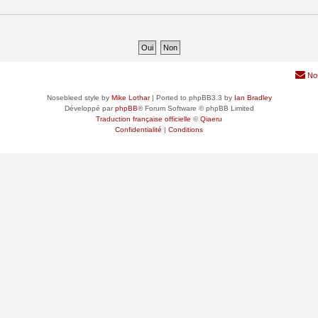
No
Nosebleed style by
Mike Lothar
| Ported to phpBB3.3 by
Ian Bradley
Développé par
phpBB
® Forum Software © phpBB Limited
Traduction française officielle
©
Qiaeru
Confidentialité
|
Conditions