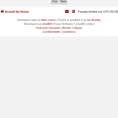
Accueil du forum
Fuseau horaire sur
UTC+01:00
Nosebleed style by
Mike Lothar
| Ported to phpBB3.3 by
Ian Bradley
Développé par
phpBB
® Forum Software © phpBB Limited
Traduction française officielle
©
Qiaeru
Confidentialité
|
Conditions