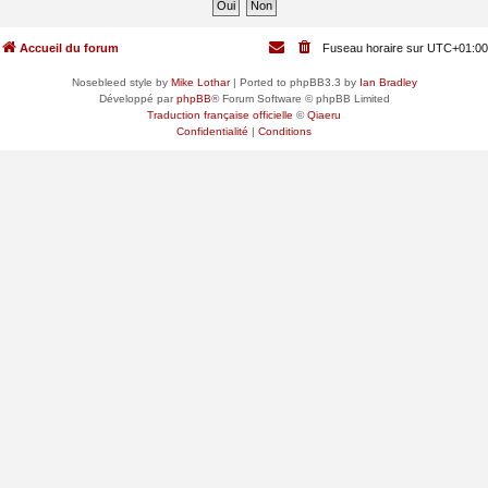
Accueil du forum
Fuseau horaire sur
UTC+01:00
Nosebleed style by
Mike Lothar
| Ported to phpBB3.3 by
Ian Bradley
Développé par
phpBB
® Forum Software © phpBB Limited
Traduction française officielle
©
Qiaeru
Confidentialité
|
Conditions