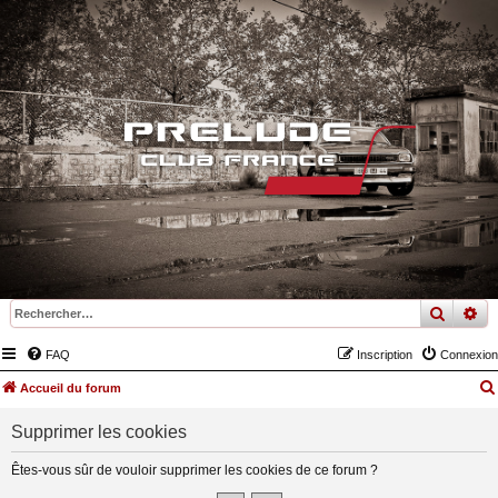
recher
re
FAQ
Inscription
Connexion
Accueil du forum
Supprimer les cookies
Êtes-vous sûr de vouloir supprimer les cookies de ce forum ?