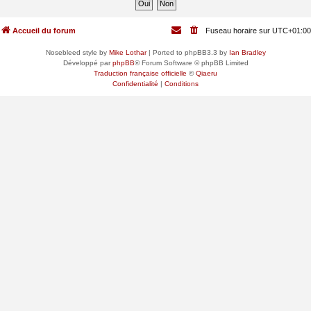
Accueil du forum
Fuseau horaire sur
UTC+01:00
Nosebleed style by
Mike Lothar
| Ported to phpBB3.3 by
Ian Bradley
Développé par
phpBB
® Forum Software © phpBB Limited
Traduction française officielle
©
Qiaeru
Confidentialité
|
Conditions