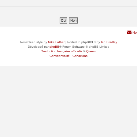
No
Nosebleed style by
Mike Lothar
| Ported to phpBB3.3 by
Ian Bradley
Développé par
phpBB
® Forum Software © phpBB Limited
Traduction française officielle
©
Qiaeru
Confidentialité
|
Conditions