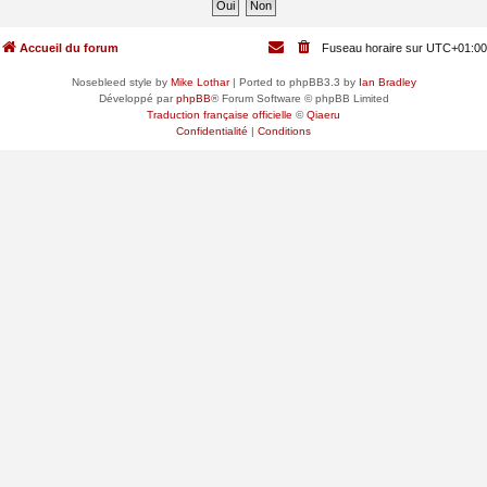
Accueil du forum
Fuseau horaire sur
UTC+01:00
Nosebleed style by
Mike Lothar
| Ported to phpBB3.3 by
Ian Bradley
Développé par
phpBB
® Forum Software © phpBB Limited
Traduction française officielle
©
Qiaeru
Confidentialité
|
Conditions