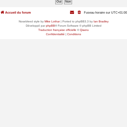
Accueil du forum
Fuseau horaire sur
UTC+01:00
Nosebleed style by
Mike Lothar
| Ported to phpBB3.3 by
Ian Bradley
Développé par
phpBB
® Forum Software © phpBB Limited
Traduction française officielle
©
Qiaeru
Confidentialité
|
Conditions