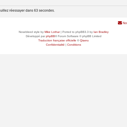
uillez réessayer dans 63 secondes.
No
Nosebleed style by
Mike Lothar
| Ported to phpBB3.3 by
Ian Bradley
Développé par
phpBB
® Forum Software © phpBB Limited
Traduction française officielle
©
Qiaeru
Confidentialité
|
Conditions