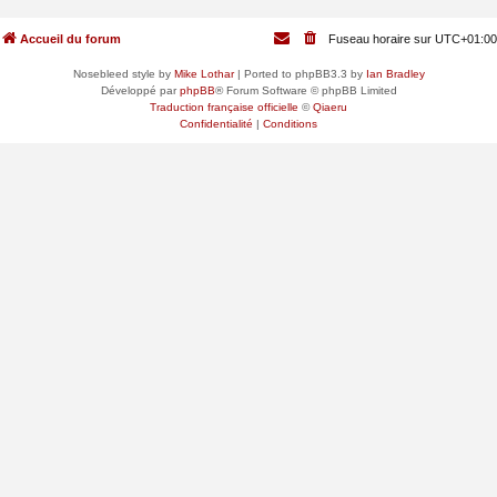
Accueil du forum
Fuseau horaire sur
UTC+01:00
Nosebleed style by
Mike Lothar
| Ported to phpBB3.3 by
Ian Bradley
Développé par
phpBB
® Forum Software © phpBB Limited
Traduction française officielle
©
Qiaeru
Confidentialité
|
Conditions