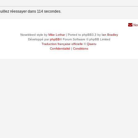
uillez réessayer dans 114 secondes.
No
Nosebleed style by
Mike Lothar
| Ported to phpBB3.3 by
Ian Bradley
Développé par
phpBB
® Forum Software © phpBB Limited
Traduction française officielle
©
Qiaeru
Confidentialité
|
Conditions