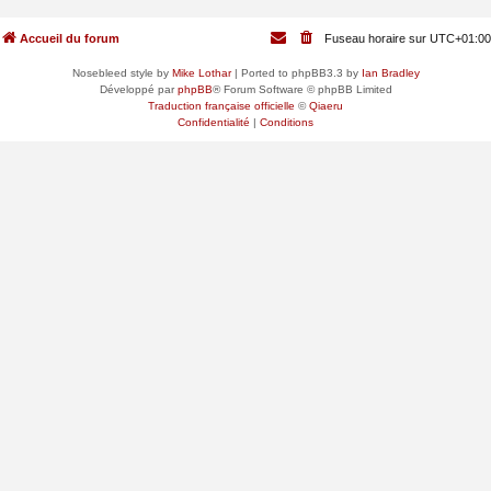
Accueil du forum
Fuseau horaire sur
UTC+01:00
Nosebleed style by
Mike Lothar
| Ported to phpBB3.3 by
Ian Bradley
Développé par
phpBB
® Forum Software © phpBB Limited
Traduction française officielle
©
Qiaeru
Confidentialité
|
Conditions