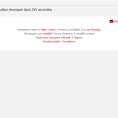
euillez réessayer dans 291 secondes.
No
Nosebleed style by
Mike Lothar
| Ported to phpBB3.3 by
Ian Bradley
Développé par
phpBB
® Forum Software © phpBB Limited
Traduction française officielle
©
Qiaeru
Confidentialité
|
Conditions