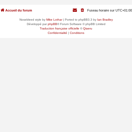
Accueil du forum
Fuseau horaire sur
UTC+01:00
Nosebleed style by
Mike Lothar
| Ported to phpBB3.3 by
Ian Bradley
Développé par
phpBB
® Forum Software © phpBB Limited
Traduction française officielle
©
Qiaeru
Confidentialité
|
Conditions