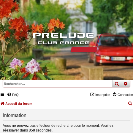
recher
re
FAQ
Inscription
Connexion
Accueil du forum
Information
Vous ne pouvez pas effectuer de recherche pour le moment. Veuillez
réessayer dans 858 secondes.