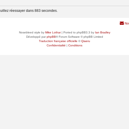
euillez réessayer dans 883 secondes.
No
Nosebleed style by
Mike Lothar
| Ported to phpBB3.3 by
Ian Bradley
Développé par
phpBB
® Forum Software © phpBB Limited
Traduction française officielle
©
Qiaeru
Confidentialité
|
Conditions