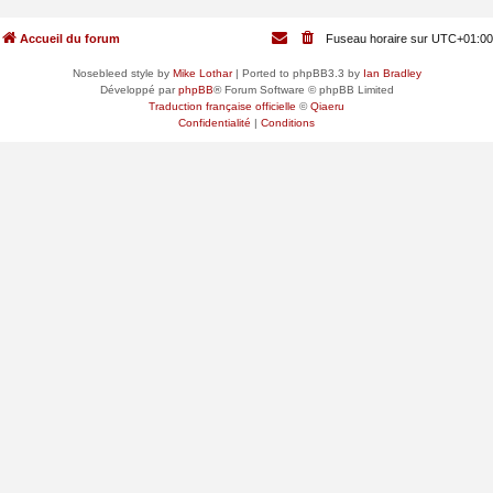
Accueil du forum
Fuseau horaire sur
UTC+01:00
Nosebleed style by
Mike Lothar
| Ported to phpBB3.3 by
Ian Bradley
Développé par
phpBB
® Forum Software © phpBB Limited
Traduction française officielle
©
Qiaeru
Confidentialité
|
Conditions