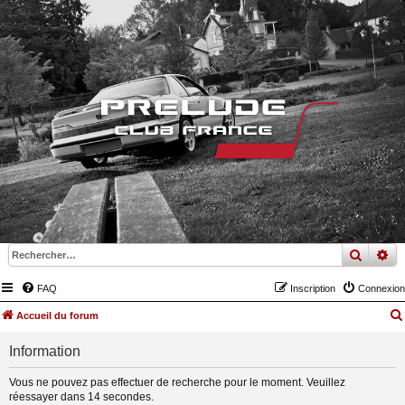
recher
re
FAQ
Inscription
Connexion
Accueil du forum
Information
Vous ne pouvez pas effectuer de recherche pour le moment. Veuillez
réessayer dans 14 secondes.