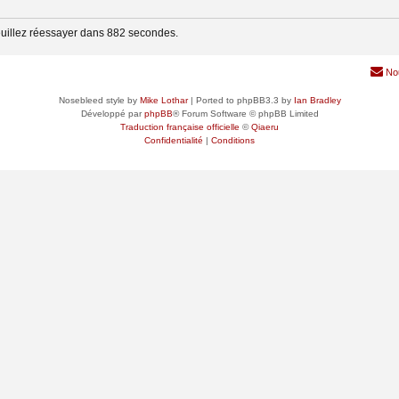
euillez réessayer dans 882 secondes.
No
Nosebleed style by
Mike Lothar
| Ported to phpBB3.3 by
Ian Bradley
Développé par
phpBB
® Forum Software © phpBB Limited
Traduction française officielle
©
Qiaeru
Confidentialité
|
Conditions