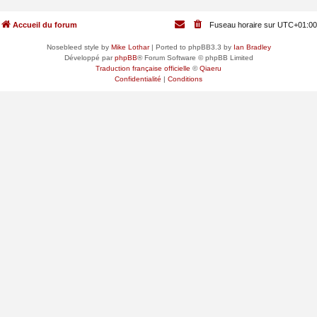
Accueil du forum
Fuseau horaire sur
UTC+01:00
Nosebleed style by
Mike Lothar
| Ported to phpBB3.3 by
Ian Bradley
Développé par
phpBB
® Forum Software © phpBB Limited
Traduction française officielle
©
Qiaeru
Confidentialité
|
Conditions